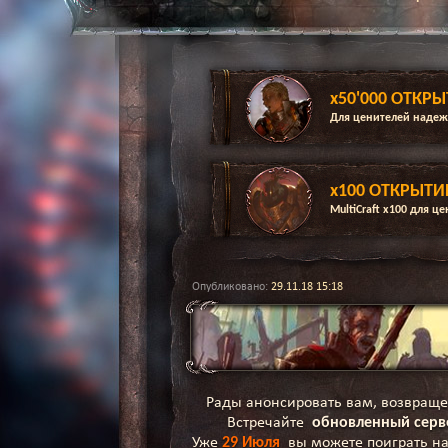
x50'000 ОТКРЫ
Для ценителей надеж
x100 ОТКРЫТИЕ
MultiCraft x100 для 
Опубликовано:
29.11.18 15:18
Рады анонсировать вам, возвраще
Встречайте
обновленный серве
Уже
29 Июля
вы можете поиграть н