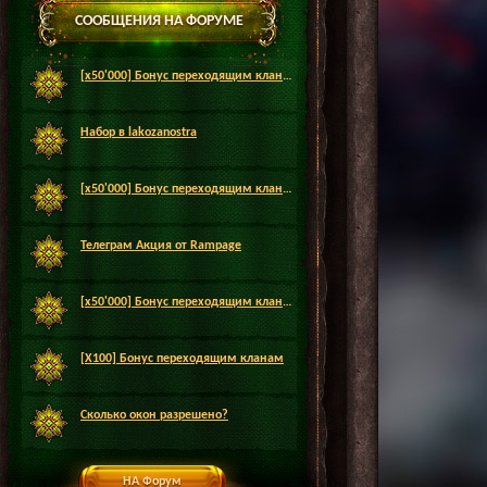
СООБЩЕНИЯ НА ФОРУМЕ
[x50'000] Бонус переходящим кланам
Набор в lakozanostra
[x50'000] Бонус переходящим кланам
Телеграм Акция от Rampage
[x50'000] Бонус переходящим кланам
[X100] Бонус переходящим кланам
Сколько окон разрешено?
НА Форум