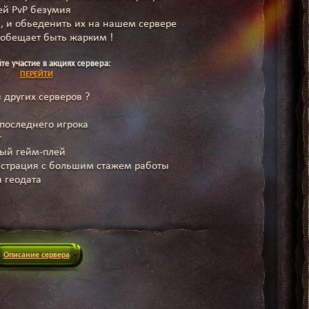
ей PvP безумия
 и обьеденить их на нашем сервере
 обещает быть жарким !
е участие в акциях сервера:
ПЕРЕЙТИ
 других серверов ?
последнего игрока
т
ный гейм-плей
страция с большим стажем работы
 геодата
Описание сервера