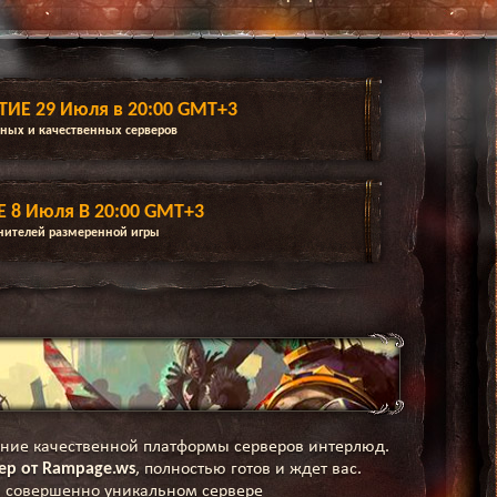
ТИЕ 29 Июля в 20:00 GMT+3
ных и качественных серверов
 8 Июля В 20:00 GMT+3
ценителей размеренной игры
ние качественной платформы серверов интерлюд.
р от Rampage.ws
, полностью готов и ждет вас.
а совершенно уникальном сервере