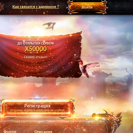
Как связатся с админом ?
Войти
ДО ОТКРЫТИЯ СЕРВЕРА
X50000
Сервер открыт!
Регистрация
Создание игрового аккаунта на сервере
Форум
Описание